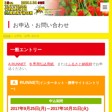
お申込・お問い合わせ
HOME
»
お申込・お問い合わせ
一般エントリー
A.RUNNET
、
B.専用払込用紙
、または
ふるさと納税枠
でお申
込ください。
A
RUNNET
(インターネット・携帯サイトエントリ
ー)
申込期間
2017年9月25日(月)～2017年10月31日(火)