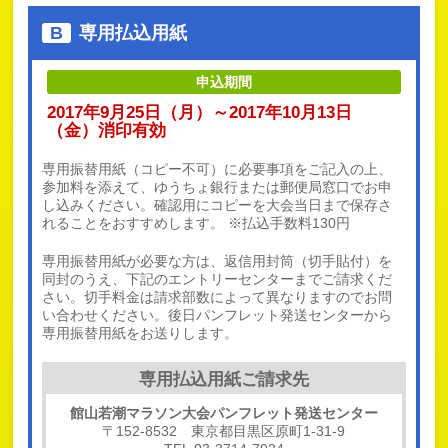
B
専用払込用紙
申込期間
2017年9月25日（月）～2017年10月13日
（金）消印有効
専用振替用紙（コピー不可）に必要事項をご記入の上、
参加料を添えて、ゆうちょ銀行または郵便局窓口でお申
し込みください。確認用にコピーを大会当日まで保存さ
れることをおすすめします。 ※払込手数料130円
専用振替用紙が必要な方は、返信用封筒（切手貼付）を
同封のうえ、下記のエントリーセンターまでご請求くだ
さい。切手料金は請求部数によって異なりますのでお問
い合わせください。後日パンフレット発送センターから
専用振替用紙をお送りします。
専用払込用紙ご請求先
館山若潮マラソン大会パンフレット発送センター
〒152-8532
東京都目黒区原町1-31-9