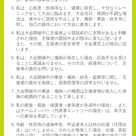
私は、心疾患・疾病等なく、健康に留意し、十分なトレー
ニングをして大会に臨みます。大会当日、体調が不調な場
合は、速やかに競技を中止します。傷病・事故・紛失等に
対し、自己の責任において大会に参加します。
私は大会開催中に主催者より競技続行に支障があると判断
された場合、主催者の競技中止の指示に直ちに従います。
また、その他、主催者の安全管理・大会運営上の指示に従
います。
私は、大会開催中に傷病が発生した場合、応急手当を受け
ることに異議ありません。その方法、経過等について、主
催者の責任を問いません。
私は、大会開催中の事故・傷病・紛失・盗難等に関し、主
催者の責任を免除し、損害賠償等の請求を行いません。
大会開催中の事故・傷病への補償は主催者側が加入した保
険の範囲内であることを了承します。
私の家族・親族・保護者（参加者が未成年の場合）、また
はチームメンバー（代表者エントリーの場合）は、本大会
への参加を承諾しています。
年齢・性別等の虚偽申告、申込者本人以外の出場（代理出
走）はいたしません。それらが発覚した場合、出場、表彰
の取り消し、次回以降の資格はく奪等、主催者の決定に従