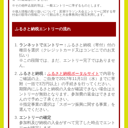
※その他申込規約等は、一般エントリーに準ずるものとします。
※個人情報の取り扱いについて：若潮マラソン大会エントリーに関する寄
付金の額等の情報について館山市と大会事務局が相互利用します。
ふるさと納税エントリーの流れ
ランネットでエントリー：
ふるさと納税（寄付）付の
種目を選択（クレジットカード又はコンビニでのお支
払い）
※この段階では、まだ、エントリー完了ではありませ
ん。
ふるさと納税：
ふるさと納税ポータルサイト
で内容を
ご確認の上、ご自身で2017年11月1日（水）までに寄
附（一括で3万円以上）の手続きを行ってください。
期限内にふるさと納税の入金が確認できない場合はエ
ントリーが無効となります。参加費の返金はできませ
んので予めご了承ください。
※指定事業の選択は「スポーツ振興に関する事業」を
選んでください。
エントリーの確定
参加料及び納税の入金がすべて完了した時点でエント
リーが確定します。