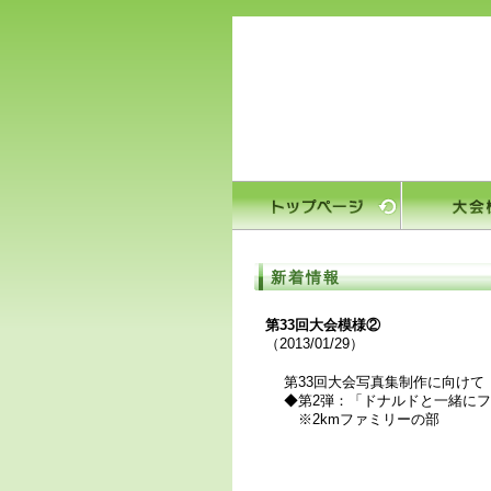
新着情報
第33回大会模様②
（2013/01/29）
第33回大会写真集制作に向けて
◆第2弾：「ドナルドと一緒に
※2kmファミリーの部