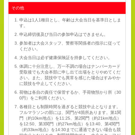
その他
申込は1人1種目とし、年齢は大会当日を基準日としま
す。
申込締切後及び当日の参加申込はできません。
参加者は大会スタッフ、警察等関係者の指示に従って
ください。
大会当日は必ず健康保険証を持参してください。
体調に十分注意し、万一不調の場合はナンバーカード
受取後でも大会本部に申し出て出場をとりやめてくだ
さい。また、競技中でも異常を感じた場合はすみやか
に競技を中止してください。
荷物は各自の責任で保管するか、手荷物預かり所（30
0円）をご利用ください。
各種目とも制限時間を過ぎると競技中止となります。
フルマラソンの部には、関門が4箇所あります。第1関
門（約10km地点）を11:25、第2関門（約21km地点）
を12:50、第3関門（約27km地点）を13:40、第4関門
（約33km地点）を14:30までに通過できない場合も競