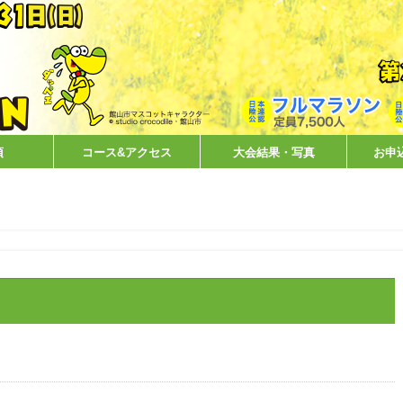
項
コース&アクセス
大会結果・写真
お申
！