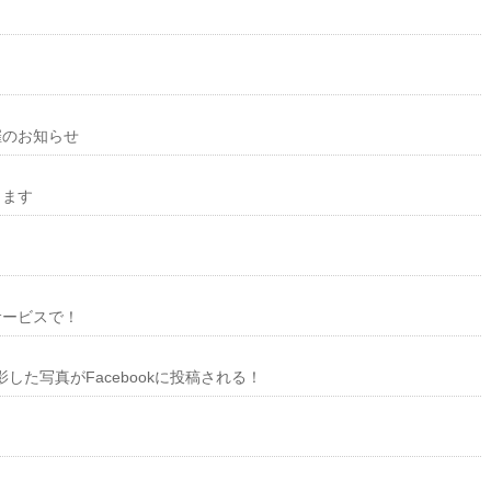
催のお知らせ
します
。
サービスで！
した写真がFacebookに投稿される！