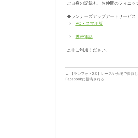
ご自身の記録も、お仲間のフィニッ
◆ランナーズアップデートサービス
⇒
PC・スマホ版
⇒
携帯電話
是非ご利用ください。
←
【ランフォト2.0】レースや会場で撮影
Facebookに投稿される！