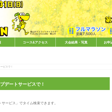
項
コース&アクセス
大会結果・写真
お申
サービスで！
プデートサービスで！
トサービス」でタイム検束できます。