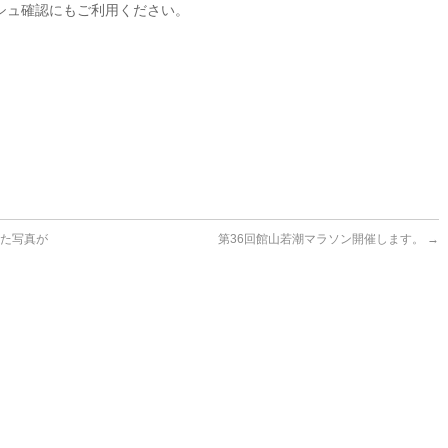
シュ確認にもご利用ください。
した写真が
第36回館山若潮マラソン開催します。
→