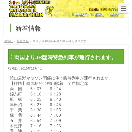
新着情報
HOME
»
新着情報
»
両国よりJR臨時特急列車が運行されます。
両国よりJR臨時特急列車が運行されます。
投稿日 : 2015年11月4日
館山若潮マラソン開催に伴う臨時列車が運行されます。
【往路】両国駅発⇒館山駅着 全席指定席
両 国 6：07 6：24
錦糸町 6：10 6：28
船 橋 6：23 6：40
津田沼 6：27 6：45
千 葉 6：38 6：55
蘇 我 6：44 7：00
五 井 6：54 7：09
木更津 7：16 7：26
君 津 7：23 7：35