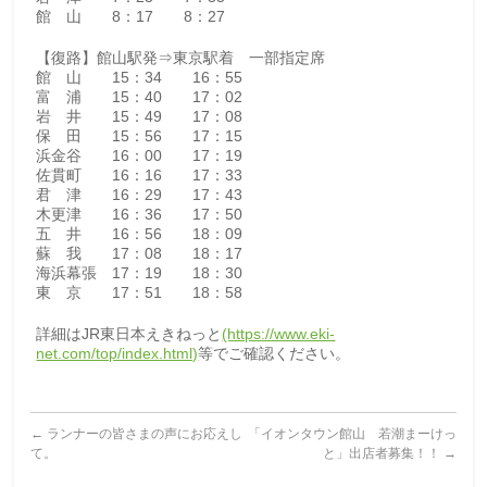
館 山 8：17 8：27
【復路】館山駅発⇒東京駅着 一部指定席
館 山 15：34 16：55
富 浦 15：40 17：02
岩 井 15：49 17：08
保 田 15：56 17：15
浜金谷 16：00 17：19
佐貫町 16：16 17：33
君 津 16：29 17：43
木更津 16：36 17：50
五 井 16：56 18：09
蘇 我 17：08 18：17
海浜幕張 17：19 18：30
東 京 17：51 18：58
詳細はJR東日本えきねっと
(https://www.eki-
net.com/top/index.html)
等でご確認ください。
←
ランナーの皆さまの声にお応えし
「イオンタウン館山 若潮まーけっ
て。
と」出店者募集！！
→