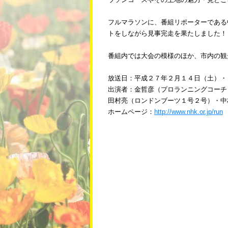
フルマラソンに、番組リポーターである
トをしながら見事完走を果たしました！
番組内では大会の模様のほか、市内の観
放送日：平成２７年２月１４日（土）・
出演者：金哲彦（プロランニングコーチ
田村亮（ロンドンブーツ１号２号）・中
ホームページ：
http://www.nhk.or.jp/run