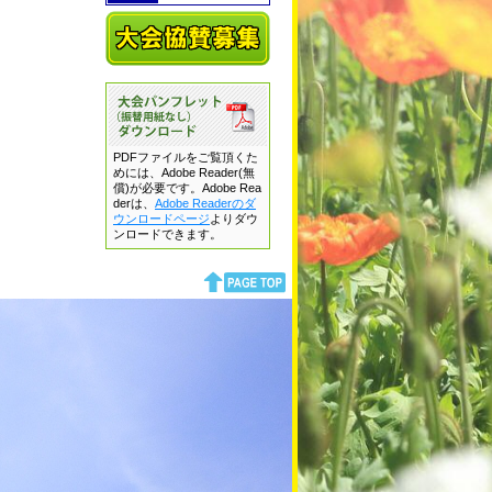
PDFファイルをご覧頂くた
めには、Adobe Reader(無
償)が必要です。Adobe Rea
derは、
Adobe Readerのダ
ウンロードページ
よりダウ
ンロードできます。