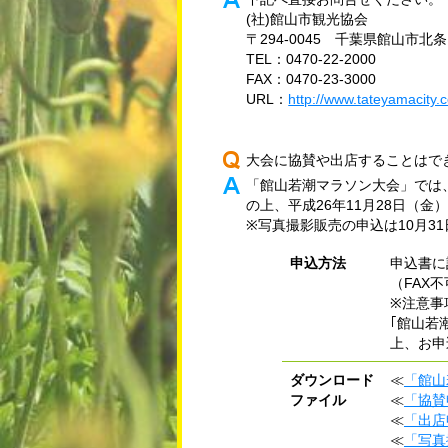
(社)館山市観光協会
〒294-0045 千葉県館山市北条1
TEL：0470-22-2000
FAX：0470-23-3000
URL：
http://www.tateyamacity.
大会に協賛や出店することはで
「館山若潮マラソン大会」では
の上、平成26年11月28日（金
※写真撮影販売の申込は10月3
申込方法
申込書に
（FAX
※注意事
｢館山若
上、お申
ダウンロード
≪
「館山
ファイル
≪
「協賛
≪
「出店
≪
「写真