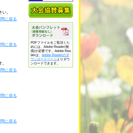
さい。
質問に戻る
PDFファイルをご覧頂くた
質問に戻る
めには、Adobe Reader(無
償)が必要です。Adobe Rea
derは、
Adobe Readerのダ
ウンロードページ
よりダウ
す。
ンロードできます。
質問に戻る
質問に戻る
質問に戻る