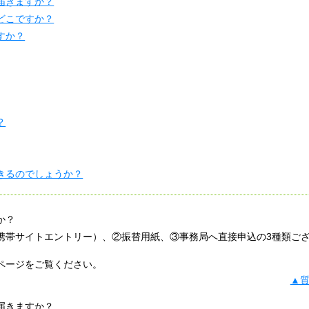
届きますか？
どこですか？
すか？
？
きるのでしょうか？
か？
・携帯サイトエントリー）、②振替用紙、③事務局へ直接申込の3種類ご
ページをご覧ください。
▲
届きますか？