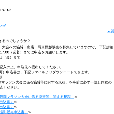
879-2
com/
▲
きるのでしょうか？
、大会への協賛・出店・写真撮影販売を募集していますので、 下記詳細
）17:00（必着）までに申込をお願いします。
1日（金）まで
記入の上、申込先へ提出してください。
不可）申込書は、下記ファイルよりダウンロードできます。
項
潮マラソン大会に係る協賛等に関する規程」を事前に必ず一読し同意の
込ください。
若潮マラソン大会に係る協賛等に関する規程」
≫
申込書」
≫
申込書」
≫
撮影販売申込書」
≫