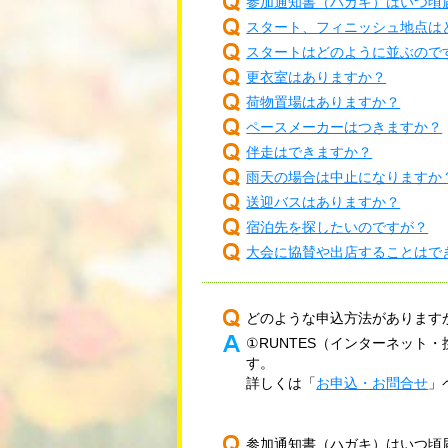
参加通知書（ハガキ）はいつ頃
スタート、フィニッシュ地点は
スタートはどのように並ぶので
更衣室はありますか？
荷物置場はありますか？
ペースメーカーはつきますか？
伴走はできますか？
雨天の場合は中止になりますか
送迎バスはありますか？
宿泊先を探したいのですが？
大会に協賛や出店することはで
どのような申込方法があります
①RUNTES（インターネット
す。
詳しくは「
お申込・お問合せ
」
参加通知書（ハガキ）はいつ頃